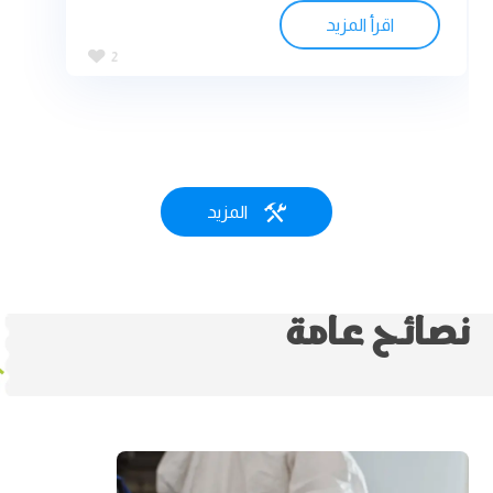
اقرأ المزيد
2

المزيد
نصائح عامة