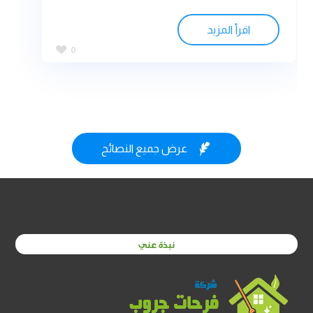
اقرأ المزيد
0

عرض جميع النصائح
نبذة عني